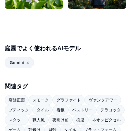
庭園でよく使われるAIモデル
Gemini
4
関連タグ
店舗正面
スモーク
グラファイト
ヴァンタアワー
ブティック
タイル
看板
ペストリー
テラコッタ
スタッコ
職人風
夜明け前
樹脂
ネオンピクセル
ゲーム
朝焼け
貝殻
タイル
プラットフォーム