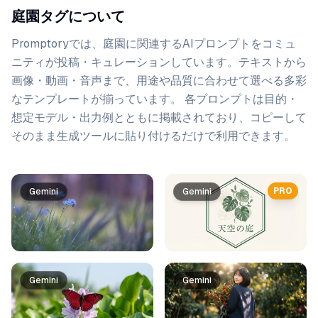
庭園タグについて
Promptoryでは、
庭園
に関連するAIプロンプトをコミュ
ニティが投稿・キュレーションしています。
テキストから
画像・動画・音声まで、用途や品質に合わせて選べる多彩
なテンプレートが揃っています。 各プロンプトは目的・
想定モデル・出力例とともに掲載されており、コピーして
そのまま生成ツールに貼り付けるだけで利用できます。
プロンプト一覧
PRO
Gemini
Gemini
Gemini
Gemini