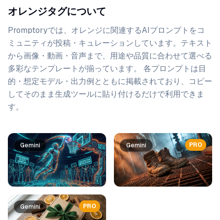
オレンジタグについて
Promptoryでは、
オレンジ
に関連するAIプロンプトをコ
ミュニティが投稿・キュレーションしています。
テキスト
から画像・動画・音声まで、用途や品質に合わせて選べる
多彩なテンプレートが揃っています。 各プロンプトは目
的・想定モデル・出力例とともに掲載されており、コピー
してそのまま生成ツールに貼り付けるだけで利用できま
す。
プロンプト一覧
PRO
Gemini
Gemini
PRO
Gemini