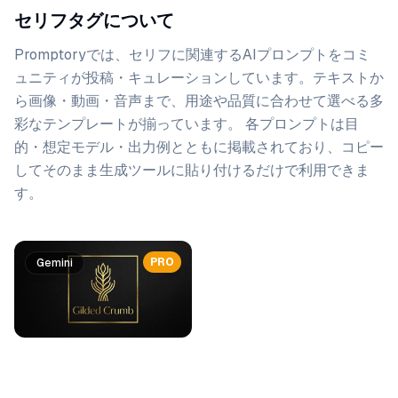
セリフタグについて
Promptoryでは、
セリフ
に関連するAIプロンプトをコミ
ュニティが投稿・キュレーションしています。
テキストか
ら画像・動画・音声まで、用途や品質に合わせて選べる多
彩なテンプレートが揃っています。 各プロンプトは目
的・想定モデル・出力例とともに掲載されており、コピー
してそのまま生成ツールに貼り付けるだけで利用できま
す。
プロンプト一覧
PRO
PRO
Gemini
Gemini