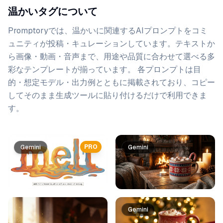
温かいタグについて
Promptoryでは、
温かい
に関連するAIプロンプトをコミ
ュニティが投稿・キュレーションしています。
テキストか
ら画像・動画・音声まで、用途や品質に合わせて選べる多
彩なテンプレートが揃っています。 各プロンプトは目
的・想定モデル・出力例とともに掲載されており、コピー
してそのまま生成ツールに貼り付けるだけで利用できま
す。
プロンプト一覧
PRO
Gemini
Gemini
Gemini