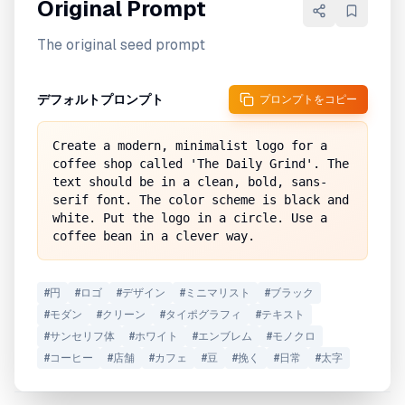
Original Prompt
The original seed prompt
デフォルトプロンプト
プロンプトをコピー
Create a modern, minimalist logo for a 
coffee shop called 'The Daily Grind'. The 
text should be in a clean, bold, sans-
serif font. The color scheme is black and 
white. Put the logo in a circle. Use a 
coffee bean in a clever way.
#
円
#
ロゴ
#
デザイン
#
ミニマリスト
#
ブラック
#
モダン
#
クリーン
#
タイポグラフィ
#
テキスト
#
サンセリフ体
#
ホワイト
#
エンブレム
#
モノクロ
#
コーヒー
#
店舗
#
カフェ
#
豆
#
挽く
#
日常
#
太字