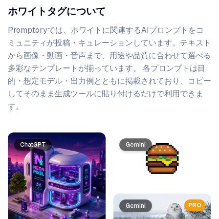
ホワイトタグについて
Promptoryでは、
ホワイト
に関連するAIプロンプトをコ
ミュニティが投稿・キュレーションしています。
テキスト
から画像・動画・音声まで、用途や品質に合わせて選べる
多彩なテンプレートが揃っています。 各プロンプトは目
的・想定モデル・出力例とともに掲載されており、コピー
してそのまま生成ツールに貼り付けるだけで利用できま
す。
プロンプト一覧
ChatGPT
Gemini
PRO
Gemini