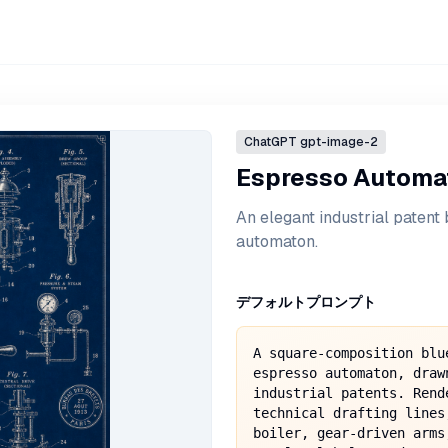
ChatGPT
gpt-image-2
Espresso Automa
An elegant industrial patent
automaton.
デフォルトプロンプト
A square-composition blu
espresso automaton, draw
industrial patents. Rend
technical drafting lines
boiler, gear-driven arms