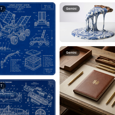
PT
Gemini
Gemini
PT