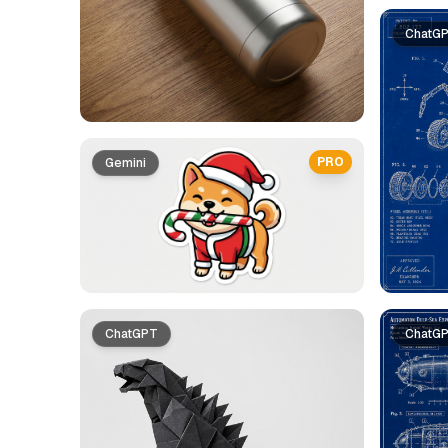
ChatG
PRO
Gemini
ChatGPT
ChatG