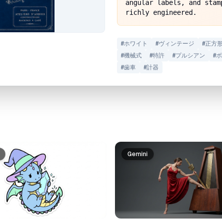
angular labels, and stam
richly engineered.
#
ホワイト
#
ヴィンテージ
#
正方
#
機械式
#
特許
#
プルシアン
#
ボ
#
歯車
#
計器
Gemini