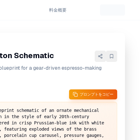
料金
概要
ton Schematic
 blueprint for a gear-driven espresso-making
プロンプトをコピー
eprint schematic of an ornate mechanical 
n in the style of early 20th-century 
ered in crisp Prussian-blue ink with white 
, featuring exploded views of the brass 
, porcelain cup carousel, pressure gauges, 