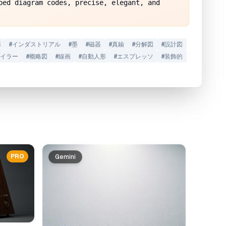
ped diagram codes, precise, elegant, and 
形
#
インダストリアル
#
墨
#
磁器
#
真鍮
#
分解図
#
設計図
イラー
#
概略図
#
線画
#
自動人形
#
エスプレッソ
#
装飾的
PRO
Gemini