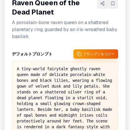
Raven Queen of the
Dead Planet
A porcelain-bone raven queen on a shattered
planetary ring, guarded by an iris-wreathed baby
basilisk.
デフォルトプロンプト
プロンプトをコピー
A tiny-world fairytale ghostly raven 
queen made of delicate porcelain-white 
bones and black lilies, wearing a flowing 
gown of velvet dusk and lily petals. She 
stands on a shattered silver ring of a 
dead planet floating in a starlit void, 
holding a small glowing crown-shaped 
lantern. Beside her, a baby basilisk made 
of opal bones and midnight irises coils 
protectively around her feet. The scene 
is rendered in a dark fantasy style with 