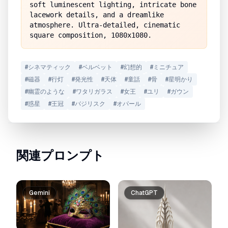
soft luminescent lighting, intricate bone 
lacework details, and a dreamlike 
atmosphere. Ultra-detailed, cinematic 
square composition, 1080x1080.
#
シネマティック
#
ベルベット
#
幻想的
#
ミニチュア
#
磁器
#
行灯
#
発光性
#
天体
#
童話
#
骨
#
星明かり
#
幽霊のような
#
ワタリガラス
#
女王
#
ユリ
#
ガウン
#
惑星
#
王冠
#
バジリスク
#
オパール
関連プロンプト
Gemini
ChatGPT