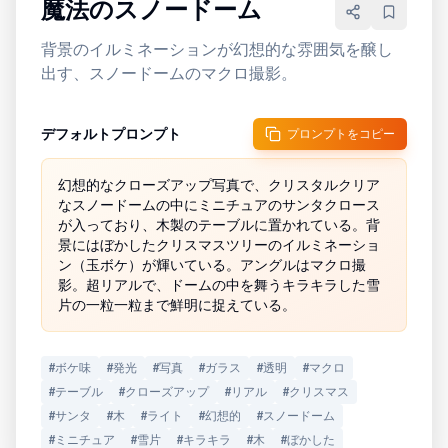
魔法のスノードーム
背景のイルミネーションが幻想的な雰囲気を醸し
出す、スノードームのマクロ撮影。
デフォルトプロンプト
プロンプトをコピー
幻想的なクローズアップ写真で、クリスタルクリア
なスノードームの中にミニチュアのサンタクロース
が入っており、木製のテーブルに置かれている。背
景にはぼかしたクリスマスツリーのイルミネーショ
ン（玉ボケ）が輝いている。アングルはマクロ撮
影。超リアルで、ドームの中を舞うキラキラした雪
片の一粒一粒まで鮮明に捉えている。
#
ボケ味
#
発光
#
写真
#
ガラス
#
透明
#
マクロ
#
テーブル
#
クローズアップ
#
リアル
#
クリスマス
#
サンタ
#
木
#
ライト
#
幻想的
#
スノードーム
#
ミニチュア
#
雪片
#
キラキラ
#
木
#
ぼかした