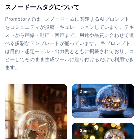
スノードームタグについて
Promptoryでは、
スノードーム
に関連するAIプロンプト
をコミュニティが投稿・キュレーションしています。
テキ
ストから画像・動画・音声まで、用途や品質に合わせて選
べる多彩なテンプレートが揃っています。 各プロンプト
は目的・想定モデル・出力例とともに掲載されており、コ
ピーしてそのまま生成ツールに貼り付けるだけで利用でき
ます。
プロンプト一覧
Gemini
Gemini