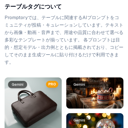
テーブルタグについて
Promptoryでは、
テーブル
に関連するAIプロンプトをコ
ミュニティが投稿・キュレーションしています。
テキスト
から画像・動画・音声まで、用途や品質に合わせて選べる
多彩なテンプレートが揃っています。 各プロンプトは目
的・想定モデル・出力例とともに掲載されており、コピー
してそのまま生成ツールに貼り付けるだけで利用できま
す。
プロンプト一覧
PRO
Gemini
Gemini
Gemini