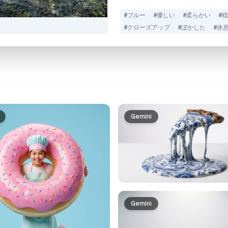
#
ブルー
#
優しい
#
柔らかい
#
穏
#
クローズアップ
#
ぼかした
#
休
Gemini
Gemini