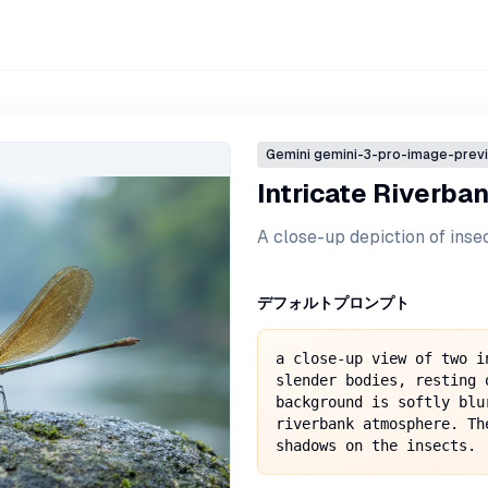
Gemini
gemini-3-pro-image-prev
Intricate Riverban
A close-up depiction of insec
デフォルトプロンプト
a close-up view of two i
slender bodies, resting 
background is softly blu
riverbank atmosphere. Th
shadows on the insects.