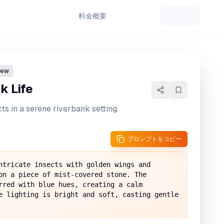
料金
概要
iew
k Life
ts in a serene riverbank setting.
プロンプトをコピー
ntricate insects with golden wings and 
on a piece of mist-covered stone. The 
rred with blue hues, creating a calm 
e lighting is bright and soft, casting gentle 