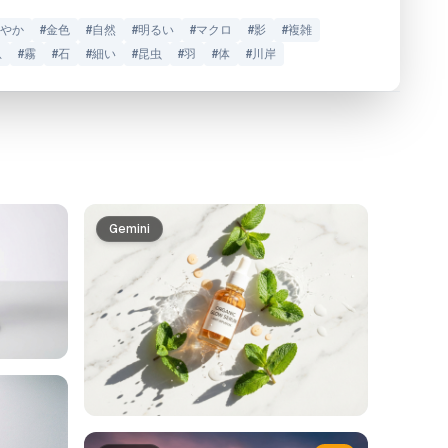
やか
#
金色
#
自然
#
明るい
#
マクロ
#
影
#
複雑
息
#
霧
#
石
#
細い
#
昆虫
#
羽
#
体
#
川岸
Gemini