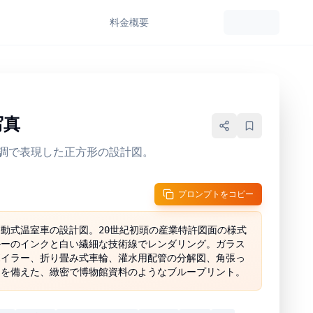
料金
概要
写真
調で表現した正方形の設計図。
プロンプトをコピー
動式温室車の設計図。20世紀初頭の産業特許図面の様式
ルーのインクと白い繊細な技術線でレンダリング。ガラス
ボイラー、折り畳み式車輪、灌水用配管の分解図、角張っ
ドを備えた、緻密で博物館資料のようなブループリント。