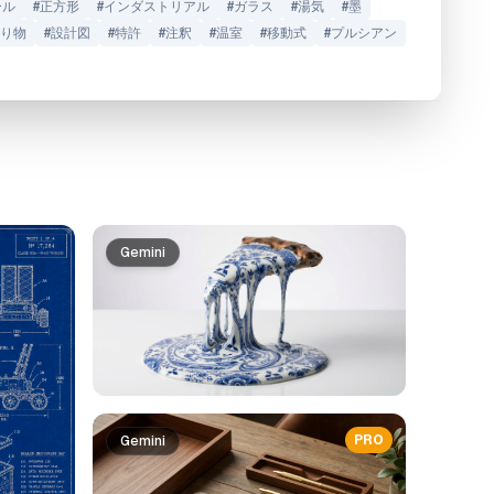
ール
#
正方形
#
インダストリアル
#
ガラス
#
湯気
#
墨
り物
#
設計図
#
特許
#
注釈
#
温室
#
移動式
#
プルシアン
Gemini
PRO
Gemini