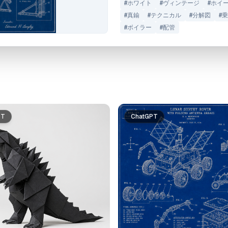
#
ホワイト
#
ヴィンテージ
#
ホイ
#
真鍮
#
テクニカル
#
分解図
#
乗
#
ボイラー
#
配管
PT
ChatGPT