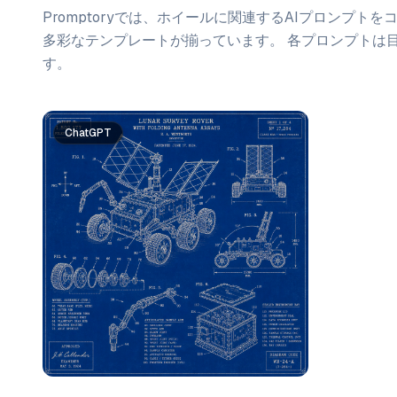
Promptoryでは、
ホイール
に関連するAIプロンプトを
多彩なテンプレートが揃っています。 各プロンプトは
す。
プロンプト一覧
ChatGPT
ChatGPT
Gemini