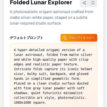
Folded Lunar Explorer
A photorealistic origami astronaut crafted from
matte silver-white paper, staged on a subtle
lunar-inspired studio surface.
デフォルトプロンプト
プロンプトをコピー
A hyper-detailed origami version of a 
lunar astronaut, folded from matte silver 
and white high-quality paper with crisp 
edges and realistic paper texture. 
Intricate folds capture its iconic helmet 
visor, bulky suit, backpack, and gloved 
hands in simplified geometric form. 
Placed on a clean studio surface dusted 
with fine gray lunar powder with soft 
shadows. quiet futuristic minimalist 
collectible art style, photorealistic. 
1080x1080 square.