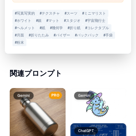
#
写真写実的
#
テクスチャ
#
スーツ
#
ミニマリスト
#
ホワイト
#
銀
#
マット
#
スタジオ
#
宇宙飛行士
#
ヘルメット
#
紙
#
幾何学
#
折り紙
#
コレクタブル
#
月面
#
折りたたみ
#
バイザー
#
バックパック
#
手袋
#
粉末
関連プロンプト
PRO
Gemini
Gemini
ChatGPT