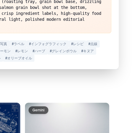
 (roasting tray, grain bowl base, drizzling 
salmon grain bowl shot at the bottom, 
 crisp ingredient labels, high-quality food 
ral light, polished modern editorial 
写真
#
ラベル
#
インフォグラフィック
#
レシピ
#
点線
ーモン
#
レモン
#
ハーブ
#
グレインボウル
#
キヌア
ル
#
オリーブオイル
Gemini