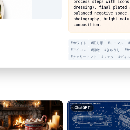
process steps with icons
dressing), final plated 
balanced negative space,
photography, bright natu
composition.
#
ホワイト
#
正方形
#
ミニマル
#
#
アイコン
#
俯瞰
#
きゅうり
#
サ
#
チェリートマト
#
フェタ
#
ディ
ChatGPT