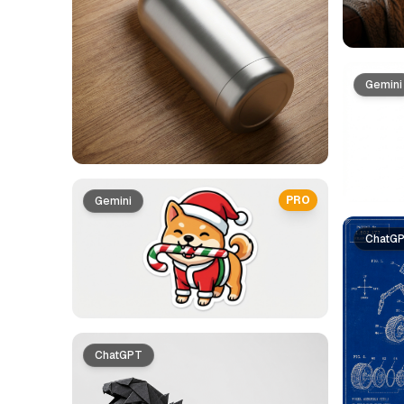
Gemini
PRO
Gemini
ChatG
ChatGPT