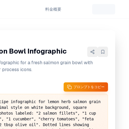
料金
概要
n Bowl Infographic
fographic for a fresh salmon grain bowl with
r process icons.
プロンプトをコピー
cipe infographic for lemon herb salmon grain 
imal style on white background, square 
photos labeled: "2 salmon fillets", "1 cup 
", "1 cucumber", "cherry tomatoes", "feta 
2 tbsp olive oil". Dotted lines showing 