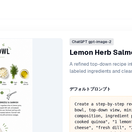
ChatGPT
gpt-image-2
Lemon Herb Salmo
A refined top-down recipe in
labeled ingredients and clea
デフォルトプロンプト
Create a step-by-step re
bowl, top-down view, min
composition, ingredient 
cooked quinoa", "1 lemon
cheese", "fresh dill", "