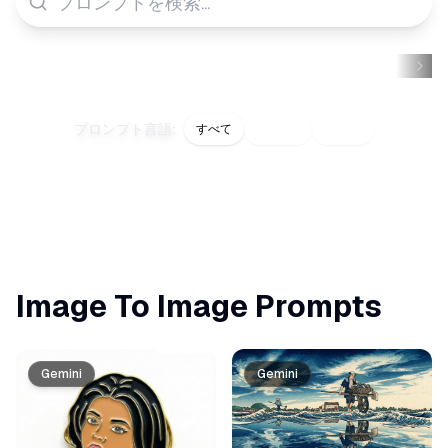
ホワイト
スタジオ
正方形
背景
テクスチャ
照
プロンプト言語
:
すべて
English
日本語
Image To Image
Prompts
Gemini
Gemini