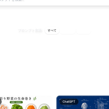
ホワイト
スタジオ
正方形
背景
テクスチャ
照明
プロンプト言語
:
すべて
English
日本語
ChatGPT