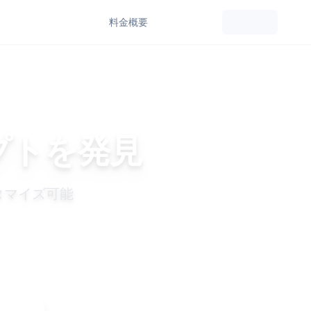
料金
概要
プトを発見
タマイズ可能