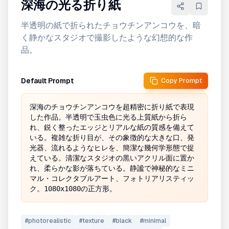
深海の光る折り紙
半透明の紙で折られたチョウチンアンコウを、暗
く静かなスタジオで撮影したような幻想的な作
品。
Default Prompt
Copy Prompt
深海のチョウチンアンコウを超精密に折り紙で表現
した作品。半透明で玉虫色に光る上質紙から折ら
れ、鋭く整ったエッジとリアルな紙の質感を備えて
いる。複雑な折り目が、その象徴的な大きな口、発
光器、流れるようなヒレを、簡潔な幾何学形態で捉
えている。清潔なスタジオの黒いアクリル面に置か
れ、柔らかな影が落ちている。静謐で神秘的なミニ
マル・コレクタブルアート、フォトリアリスティッ
ク。1080x1080の正方形。
#
photorealistic
#
texture
#
black
#
minimal