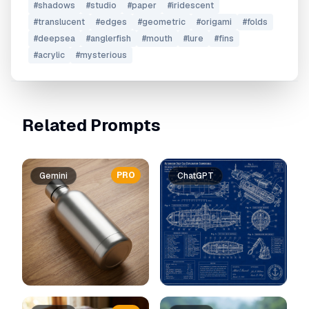
#
shadows
#
studio
#
paper
#
iridescent
#
translucent
#
edges
#
geometric
#
origami
#
folds
#
deepsea
#
anglerfish
#
mouth
#
lure
#
fins
#
acrylic
#
mysterious
Related Prompts
PRO
Gemini
ChatGPT