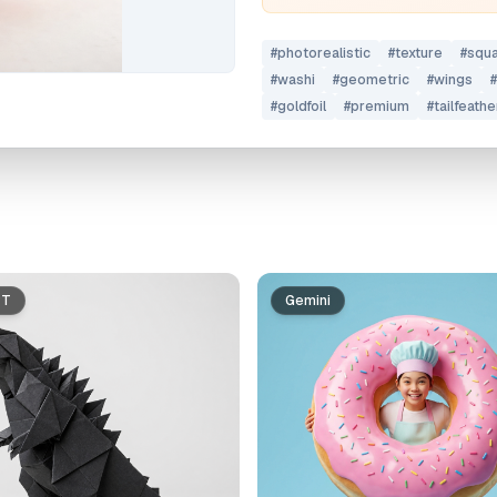
#
photorealistic
#
texture
#
squ
#
washi
#
geometric
#
wings
#
#
goldfoil
#
premium
#
tailfeathe
PT
Gemini