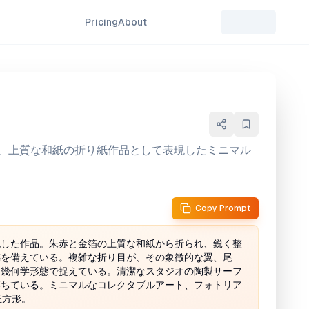
Pricing
About
、上質な和紙の折り紙作品として表現したミニマル
Copy Prompt
現した作品。朱赤と金箔の上質な和紙から折られ、鋭く整
感を備えている。複雑な折り目が、その象徴的な翼、尾
な幾何学形態で捉えている。清潔なスタジオの陶製サーフ
落ちている。ミニマルなコレクタブルアート、フォトリア
正方形。