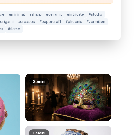
are
#
minimal
#
sharp
#
ceramic
#
intricate
#
studio
origami
#
creases
#
papercraft
#
phoenix
#
vermilion
rs
#
flame
Gemini
Gemini